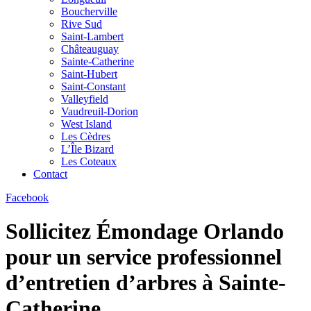
Boucherville
Rive Sud
Saint-Lambert
Châteauguay
Sainte-Catherine
Saint-Hubert
Saint-Constant
Valleyfield
Vaudreuil-Dorion
West Island
Les Cèdres
L’Île Bizard
Les Coteaux
Contact
Facebook
Sollicitez Émondage Orlando
pour un service professionnel
d’entretien d’arbres à Sainte-
Catherine